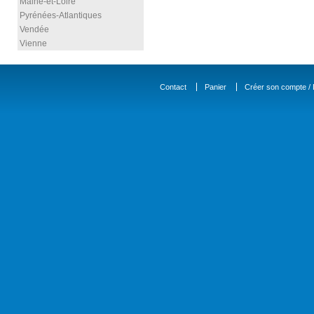
Maine-et-Loire
Pyrénées-Atlantiques
Vendée
Vienne
Contact
Panier
Créer son compte / D