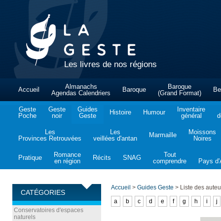
Les livres de nos régions
Almanachs
Baroque
Accueil
Baroque
Be
Agendas Calendriers
(Grand Format)
Geste
Geste
Guides
Inventaire
Histoire
Humour
Poche
noir
Geste
général
d
Les
Les
Moissons
Marmaille
Provinces Retrouvées
veillées d'antan
Noires
Romance
Tout
Pratique
Récits
SNAG
en région
comprendre
Pays d'A
Accueil
>
Guides Geste
>
Liste des auteu
CATÉGORIES
a
b
c
d
e
f
g
h
i
j
Conservatoires d'espaces
naturels