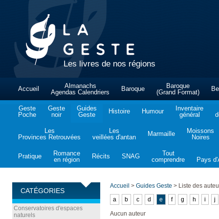
Les livres de nos régions
Almanachs
Baroque
Accueil
Baroque
Be
Agendas Calendriers
(Grand Format)
Geste
Geste
Guides
Inventaire
Histoire
Humour
Poche
noir
Geste
général
d
Les
Les
Moissons
Marmaille
Provinces Retrouvées
veillées d'antan
Noires
Romance
Tout
Pratique
Récits
SNAG
en région
comprendre
Pays d'A
Accueil
>
Guides Geste
>
Liste des auteu
CATÉGORIES
a
b
c
d
e
f
g
h
i
j
Conservatoires d'espaces
Aucun auteur
naturels