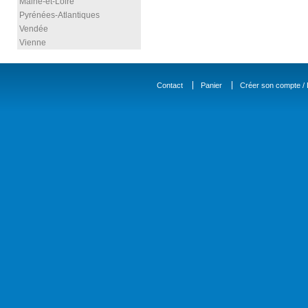
Maine-et-Loire
Pyrénées-Atlantiques
Vendée
Vienne
Contact
Panier
Créer son compte / D