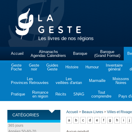
Les livres de nos régions
Almanachs
Baroque
Accueil
Baroque
Be
Agendas Calendriers
(Grand Format)
Geste
Geste
Guides
Inventaire
Histoire
Humour
Poche
noir
Geste
général
d
Les
Les
Moissons
Marmaille
Provinces Retrouvées
veillées d'antan
Noires
Romance
Tout
Pratique
Récits
SNAG
en région
comprendre
Pays d'A
Accueil
>
Beaux-Livres
>
Villes et Rivag
CATÉGORIES
a
b
c
d
e
f
g
h
i
j
365 jours
Années 50-60-70
Aucun produit