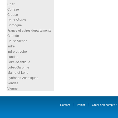
Cher
Corrèze
Creuse
Deux Sèvres
Dordogne
France et autres départements
Gironde
Haute-Vienne
Indre
Indre-et-Loire
Landes
Loire-Atlantique
Lot-et-Garonne
Maine-et-Loire
Pyrénées-Atlantiques
Vendée
Vienne
Contact
Panier
Créer son compte / D