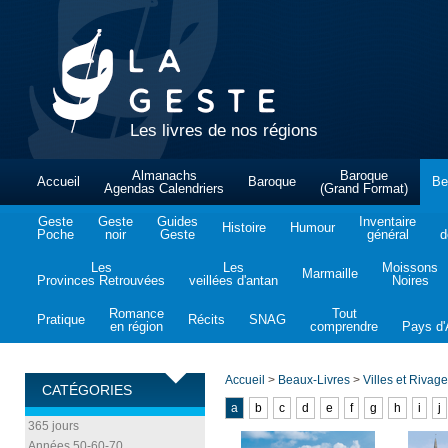
Les livres de nos régions
Almanachs
Baroque
Accueil
Baroque
Be
Agendas Calendriers
(Grand Format)
Geste
Geste
Guides
Inventaire
Histoire
Humour
Poche
noir
Geste
général
d
Les
Les
Moissons
Marmaille
Provinces Retrouvées
veillées d'antan
Noires
Romance
Tout
Pratique
Récits
SNAG
en région
comprendre
Pays d'A
Accueil
>
Beaux-Livres
>
Villes et Rivag
CATÉGORIES
a
b
c
d
e
f
g
h
i
j
365 jours
Années 50-60-70