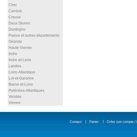
Cher
Corrèze
Creuse
Deux Sèvres
Dordogne
France et autres départements
Gironde
Haute-Vienne
Indre
Indre-et-Loire
Landes
Loire-Atlantique
Lot-et-Garonne
Maine-et-Loire
Pyrénées-Atlantiques
Vendée
Vienne
Contact
Panier
Créer son compte / D