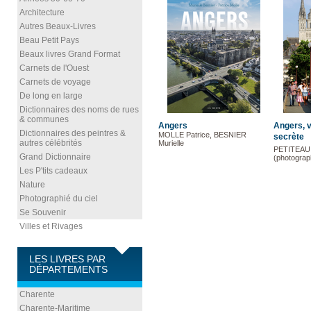
Architecture
Autres Beaux-Livres
Beau Petit Pays
Beaux livres Grand Format
Carnets de l'Ouest
Carnets de voyage
De long en large
Dictionnaires des noms de rues
& communes
Angers
Angers, v
Dictionnaires des peintres &
MOLLE Patrice, BESNIER
secrète
autres célébrités
Murielle
PETITEAU 
Grand Dictionnaire
(photograph
Les P'tits cadeaux
Nature
Photographié du ciel
Se Souvenir
Villes et Rivages
LES LIVRES PAR
DÉPARTEMENTS
Charente
Charente-Maritime