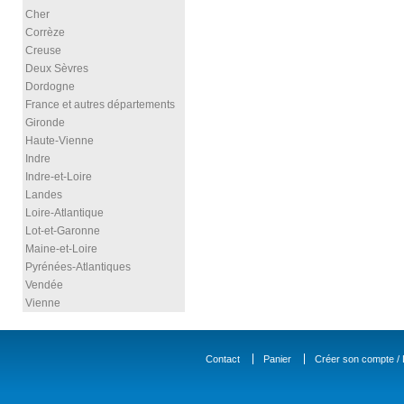
Cher
Corrèze
Creuse
Deux Sèvres
Dordogne
France et autres départements
Gironde
Haute-Vienne
Indre
Indre-et-Loire
Landes
Loire-Atlantique
Lot-et-Garonne
Maine-et-Loire
Pyrénées-Atlantiques
Vendée
Vienne
Contact
Panier
Créer son compte / D