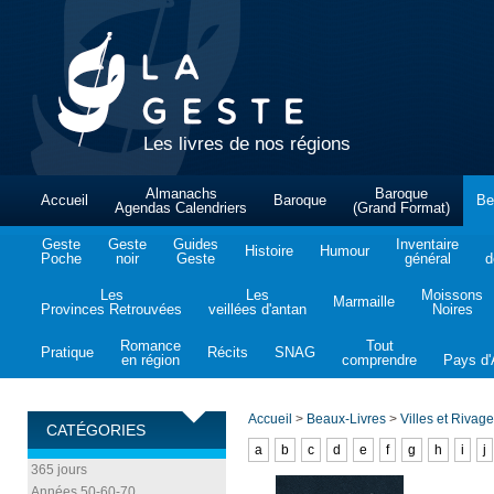
Les livres de nos régions
Almanachs
Baroque
Accueil
Baroque
Be
Agendas Calendriers
(Grand Format)
Geste
Geste
Guides
Inventaire
Histoire
Humour
Poche
noir
Geste
général
d
Les
Les
Moissons
Marmaille
Provinces Retrouvées
veillées d'antan
Noires
Romance
Tout
Pratique
Récits
SNAG
en région
comprendre
Pays d'A
Accueil
>
Beaux-Livres
>
Villes et Rivag
CATÉGORIES
a
b
c
d
e
f
g
h
i
j
365 jours
Années 50-60-70