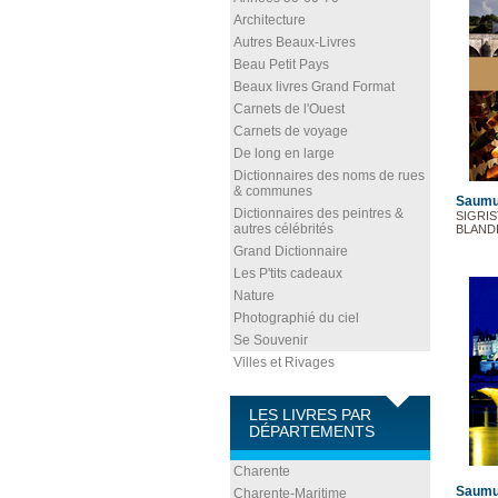
Architecture
Autres Beaux-Livres
Beau Petit Pays
Beaux livres Grand Format
Carnets de l'Ouest
Carnets de voyage
De long en large
Dictionnaires des noms de rues
& communes
Saumur
Dictionnaires des peintres &
SIGRIST
autres célébrités
BLANDI
Grand Dictionnaire
Les P'tits cadeaux
Nature
Photographié du ciel
Se Souvenir
Villes et Rivages
LES LIVRES PAR
DÉPARTEMENTS
Charente
Saumur
Charente-Maritime