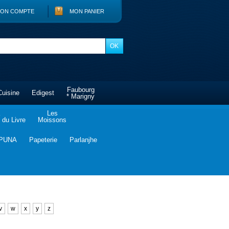
ON COMPTE
MON PANIER
Faubourg
Cuisine
Edigest
* Marigny
Les
du Livre
Moissons
PUNA
Papeterie
Parlanjhe
v
w
x
y
z