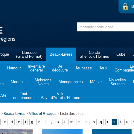
M
régions
Baroque
Cercle
roque
Beaux-Livres
Cube
(Grand Format)
Sherlock Holmes
Inventaire
Je
La
Humour
Jeunesse
Jeux
général
découvre
Compagnie 
Moissons
Nouvelles
Marmaille
Monographies
Métive
tan
Noires
Sources
Tout
Ville
NAG
comprendre
Pays d'Art et d'Histoire
>
Beaux-Livres
>
Villes et Rivages
>
Liste des titres
c
d
e
f
g
h
i
j
k
l
m
n
o
p
q
r
s
t
u