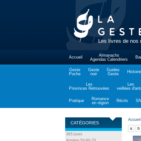
Les livres de nos 
Almanachs
Accueil
Ba
Agendas Calendriers
Geste
Geste
Guides
Histoire
Poche
noir
Geste
Les
Les
Provinces Retrouvées
veillées d'an
Romance
Pratique
Récits
S
en région
Accueil
CATÉGORIES
a
b
365 jours
Années 50-60-70