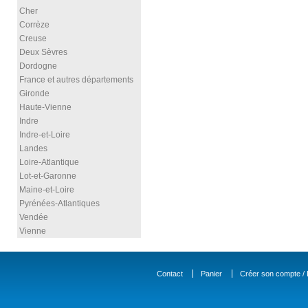
Cher
Corrèze
Creuse
Deux Sèvres
Dordogne
France et autres départements
Gironde
Haute-Vienne
Indre
Indre-et-Loire
Landes
Loire-Atlantique
Lot-et-Garonne
Maine-et-Loire
Pyrénées-Atlantiques
Vendée
Vienne
Contact
Panier
Créer son compte / D