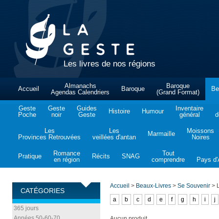
Les livres de nos régions
Almanachs
Baroque
Accueil
Baroque
Be
Agendas Calendriers
(Grand Format)
Geste
Geste
Guides
Inventaire
Histoire
Humour
Poche
noir
Geste
général
d
Les
Les
Moissons
Marmaille
Provinces Retrouvées
veillées d'antan
Noires
Romance
Tout
Pratique
Récits
SNAG
en région
comprendre
Pays d'A
Accueil
>
Beaux-Livres
>
Se Souvenir
>
L
CATÉGORIES
a
b
c
d
e
f
g
h
i
j
365 jours
Années 50-60-70
Aucun produit