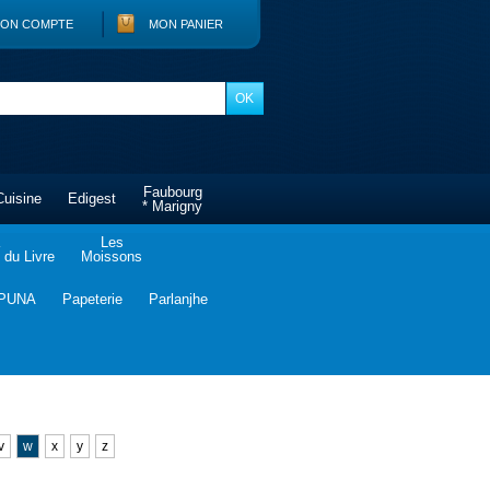
ON COMPTE
MON PANIER
Faubourg
Cuisine
Edigest
* Marigny
Les
du Livre
Moissons
PUNA
Papeterie
Parlanjhe
v
w
x
y
z