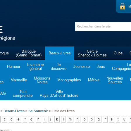
M
régions
Baroque
Cercle
roque
Beaux-Livres
Cube
(Grand Format)
Sherlock Holmes
Inventaire
Je
La
Humour
Jeunesse
Jeux
général
découvre
Compagnie 
Moissons
Nouvelles
Marmaille
Monographies
Métive
tan
Noires
Sources
Tout
Ville
NAG
comprendre
Pays d'Art et d'Histoire
>
Beaux-Livres
>
Se Souvenir
>
Liste des titres
c
d
e
f
g
h
i
j
k
l
m
n
o
p
q
r
s
t
u
roduit