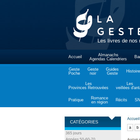
Les livres de nos 
Almanachs
Accueil
Ba
Agendas Calendriers
Geste
Geste
Guides
Histoire
Poche
noir
Geste
Les
Les
Provinces Retrouvées
veillées d'an
Romance
Pratique
Récits
S
en région
Accueil
CATÉGORIES
a
b
365 jours
Années 50-60-70
Aucun p