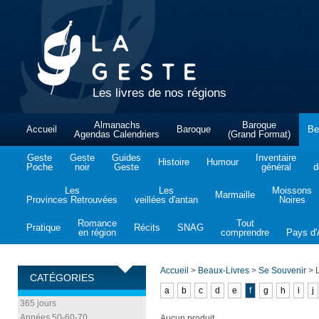
Les livres de nos régions
Almanachs
Baroque
Accueil
Baroque
Be
Agendas Calendriers
(Grand Format)
Geste
Geste
Guides
Inventaire
Histoire
Humour
Poche
noir
Geste
général
d
Les
Les
Moissons
Marmaille
Provinces Retrouvées
veillées d'antan
Noires
Romance
Tout
Pratique
Récits
SNAG
en région
comprendre
Pays d'A
Accueil
>
Beaux-Livres
>
Se Souvenir
>
L
CATÉGORIES
a
b
c
d
e
f
g
h
i
j
365 jours
Années 50-60-70
Aucun produit