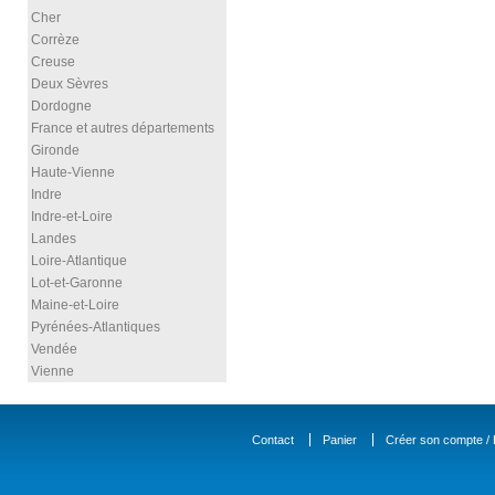
Cher
Corrèze
Creuse
Deux Sèvres
Dordogne
France et autres départements
Gironde
Haute-Vienne
Indre
Indre-et-Loire
Landes
Loire-Atlantique
Lot-et-Garonne
Maine-et-Loire
Pyrénées-Atlantiques
Vendée
Vienne
Contact
Panier
Créer son compte / D