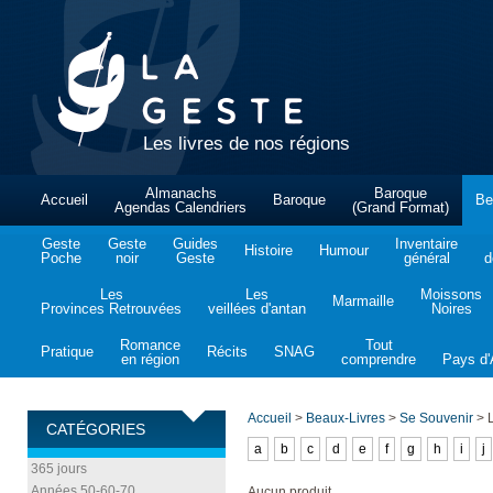
Les livres de nos régions
Almanachs
Baroque
Accueil
Baroque
Be
Agendas Calendriers
(Grand Format)
Geste
Geste
Guides
Inventaire
Histoire
Humour
Poche
noir
Geste
général
d
Les
Les
Moissons
Marmaille
Provinces Retrouvées
veillées d'antan
Noires
Romance
Tout
Pratique
Récits
SNAG
en région
comprendre
Pays d'A
Accueil
>
Beaux-Livres
>
Se Souvenir
>
L
CATÉGORIES
a
b
c
d
e
f
g
h
i
j
365 jours
Années 50-60-70
Aucun produit