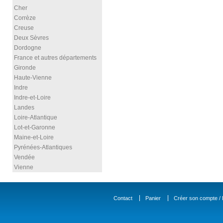
Cher
Corrèze
Creuse
Deux Sèvres
Dordogne
France et autres départements
Gironde
Haute-Vienne
Indre
Indre-et-Loire
Landes
Loire-Atlantique
Lot-et-Garonne
Maine-et-Loire
Pyrénées-Atlantiques
Vendée
Vienne
Contact
Panier
Créer son compte / D