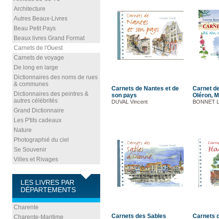
Architecture
Autres Beaux-Livres
Beau Petit Pays
Beaux livres Grand Format
Carnets de l'Ouest
Carnets de voyage
De long en large
Dictionnaires des noms de rues
& communes
Carnets de Nantes et de
Carnet de
Dictionnaires des peintres &
son pays
Oléron, 
autres célébrités
DUVAL Vincent
BONNET L
Grand Dictionnaire
Les P'tits cadeaux
Nature
Photographié du ciel
Se Souvenir
Villes et Rivages
LES LIVRES PAR
DÉPARTEMENTS
Charente
Carnets des Sables
Carnets d
Charente-Maritime