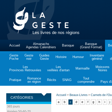
Les livres de nos régions
Almanachs
Baroque
Accueil
Baroque
Be
Agendas Calendriers
(Grand Format)
Geste
Geste
Guides
Inventaire
Histoire
Humour
Poche
noir
Geste
général
d
Les
Les
Moissons
Marmaille
Provinces Retrouvées
veillées d'antan
Noires
Romance
Tout
Pratique
Récits
SNAG
en région
comprendre
Pays d'A
Accueil
>
Beaux-Livres
>
Carnets de l'Ou
CATÉGORIES
a
b
c
d
e
f
g
h
i
j
365 jours
Années 50-60-70