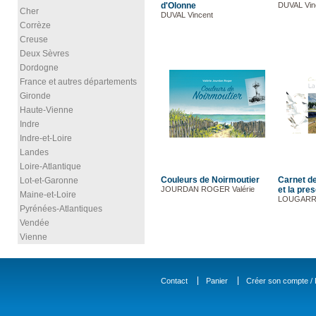
d'Olonne
DUVAL Vin
Cher
DUVAL Vincent
Corrèze
Creuse
Deux Sèvres
Dordogne
France et autres départements
Gironde
Haute-Vienne
Indre
Indre-et-Loire
Landes
Loire-Atlantique
Couleurs de Noirmoutier
Carnet de
Lot-et-Garonne
JOURDAN ROGER Valérie
et la presq
Maine-et-Loire
LOUGARRE
Pyrénées-Atlantiques
Vendée
Vienne
Contact
Panier
Créer son compte / D