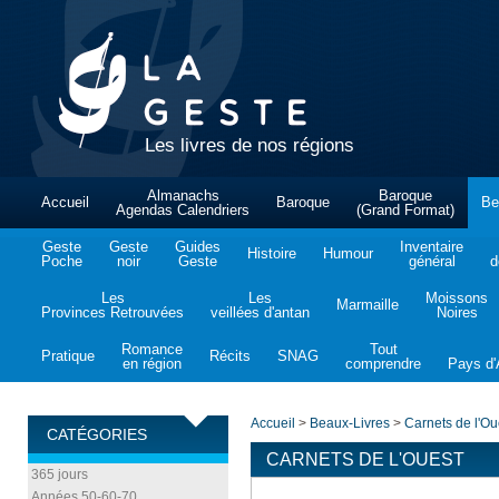
Les livres de nos régions
Almanachs
Baroque
Accueil
Baroque
Be
Agendas Calendriers
(Grand Format)
Geste
Geste
Guides
Inventaire
Histoire
Humour
Poche
noir
Geste
général
d
Les
Les
Moissons
Marmaille
Provinces Retrouvées
veillées d'antan
Noires
Romance
Tout
Pratique
Récits
SNAG
en région
comprendre
Pays d'A
Accueil
>
Beaux-Livres
>
Carnets de l'Ou
CATÉGORIES
CARNETS DE L'OUEST
365 jours
Années 50-60-70