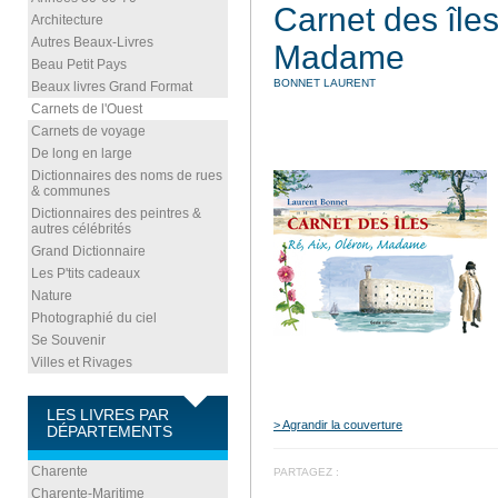
Carnet des îles
Architecture
Autres Beaux-Livres
Madame
Beau Petit Pays
BONNET LAURENT
Beaux livres Grand Format
Carnets de l'Ouest
Carnets de voyage
De long en large
Dictionnaires des noms de rues
& communes
Dictionnaires des peintres &
autres célébrités
Grand Dictionnaire
Les P'tits cadeaux
Nature
Photographié du ciel
Se Souvenir
Villes et Rivages
LES LIVRES PAR
> Agrandir la couverture
DÉPARTEMENTS
Charente
PARTAGEZ :
Charente-Maritime