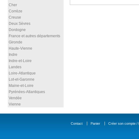
Cher
Corrèze
Creuse
Deux Sèvres
Dordogne
France et autres départements
Gironde
Haute-Vienne
Indre
Indre-et-Loire
Landes
Loire-Atlantique
Lot-et-Garonne
Maine-et-Loire
Pyrénées-Atlantiques
Vendée
Vienne
Contact
Panier
Créer son compte / D