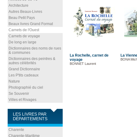
Architecture
Autres Beaux-Livres
Beau Petit Pays
Beaux livres Grand Format
Carnets de l'Ouest
Carnets de voyage
De long en large
Dictionnaires des noms de rues
& communes
La Rochelle, carnet de
La Vienn
Dictionnaires des peintres &
voyage
BONA Mich
autres célébrités
BONNET Laurent
Grand Dictionnaire
Les P'tits cadeaux
Nature
Photographié du ciel
Se Souvenir
Villes et Rivages
LES LIVRES PAR
DÉPARTEMENTS
Charente
Charente-Maritime