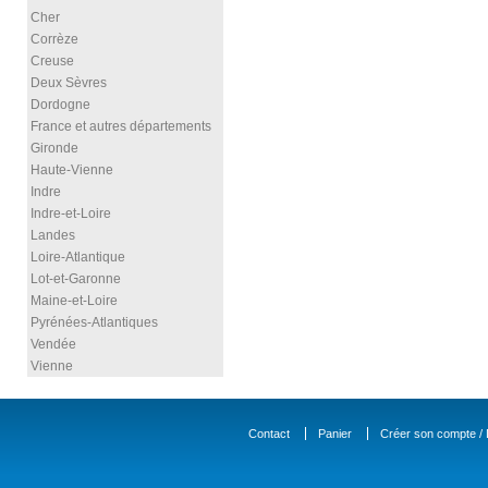
Cher
Corrèze
Creuse
Deux Sèvres
Dordogne
France et autres départements
Gironde
Haute-Vienne
Indre
Indre-et-Loire
Landes
Loire-Atlantique
Lot-et-Garonne
Maine-et-Loire
Pyrénées-Atlantiques
Vendée
Vienne
Contact
Panier
Créer son compte / D