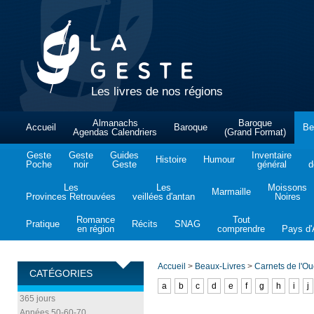
Les livres de nos régions
Almanachs
Baroque
Accueil
Baroque
Be
Agendas Calendriers
(Grand Format)
Geste
Geste
Guides
Inventaire
Histoire
Humour
Poche
noir
Geste
général
d
Les
Les
Moissons
Marmaille
Provinces Retrouvées
veillées d'antan
Noires
Romance
Tout
Pratique
Récits
SNAG
en région
comprendre
Pays d'A
Accueil
>
Beaux-Livres
>
Carnets de l'Ou
CATÉGORIES
a
b
c
d
e
f
g
h
i
j
365 jours
Années 50-60-70