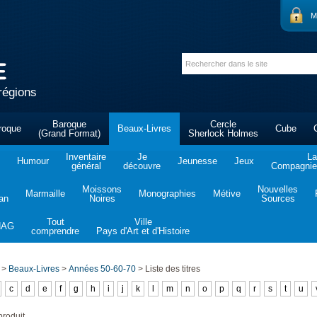
M
régions
Baroque
Cercle
roque
Beaux-Livres
Cube
(Grand Format)
Sherlock Holmes
Inventaire
Je
La
Humour
Jeunesse
Jeux
général
découvre
Compagnie 
Moissons
Nouvelles
Marmaille
Monographies
Métive
tan
Noires
Sources
Tout
Ville
NAG
comprendre
Pays d'Art et d'Histoire
>
Beaux-Livres
>
Années 50-60-70
>
Liste des titres
c
d
e
f
g
h
i
j
k
l
m
n
o
p
q
r
s
t
u
roduit