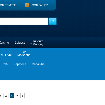
ON COMPTE
MON PANIER
Faubourg
Cuisine
Edigest
* Marigny
Les
du Livre
Moissons
PUNA
Papeterie
Parlanjhe
v
w
x
y
z