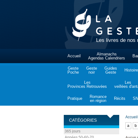
Les livres de nos 
Almanachs
Accueil
Ba
Agendas Calendriers
Geste
Geste
Guides
Histoire
Poche
noir
Geste
Les
Les
Provinces Retrouvées
veillées d'an
Romance
Pratique
Récits
S
en région
Accueil
CATÉGORIES
a
b
365 jours
Années 50-60-70
Aucun p