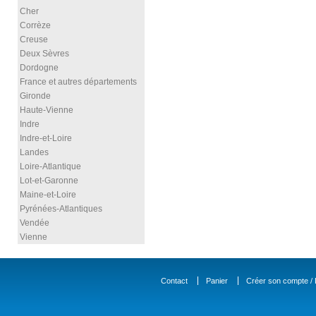
Cher
Corrèze
Creuse
Deux Sèvres
Dordogne
France et autres départements
Gironde
Haute-Vienne
Indre
Indre-et-Loire
Landes
Loire-Atlantique
Lot-et-Garonne
Maine-et-Loire
Pyrénées-Atlantiques
Vendée
Vienne
Contact
Panier
Créer son compte / D