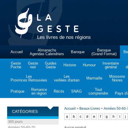
Les livres de nos régions
Almanachs
Baroque
Accueil
Baroque
Be
Agendas Calendriers
(Grand Format)
Geste
Geste
Guides
Inventaire
Histoire
Humour
Poche
noir
Geste
général
d
Les
Les
Moissons
Marmaille
Provinces Retrouvées
veillées d'antan
Noires
Romance
Tout
Pratique
Récits
SNAG
en région
comprendre
Pays d'A
Accueil
>
Beaux-Livres
>
Années 50-60-
CATÉGORIES
a
b
c
d
e
f
g
h
i
j
365 jours
Années 50-60-70
Aucun produit