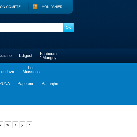
ON COMPTE
MON PANIER
Faubourg
Cuisine
Edigest
* Marigny
Les
du Livre
Moissons
PUNA
Papeterie
Parlanjhe
v
w
x
y
z