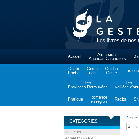
Les livres de nos 
Almanachs
Accueil
Ba
Agendas Calendriers
Geste
Geste
Guides
Histoire
Poche
noir
Geste
Les
Les
Provinces Retrouvées
veillées d'an
Romance
Pratique
Récits
S
en région
Accueil
CATÉGORIES
a
b
365 jours
Années 50-60-70