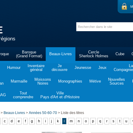
M
régions
Baroque
Cercle
roque
Beaux-Livres
Cube
(Grand Format)
Sherlock Holmes
Inventaire
Je
La
Humour
Jeunesse
Jeux
général
découvre
Compagnie 
Moissons
Nouvelles
Marmaille
Monographies
Métive
tan
Noires
Sources
Tout
Ville
NAG
comprendre
Pays d'Art et d'Histoire
>
Beaux-Livres
>
Années 50-60-70
>
Liste des titres
c
d
e
f
g
h
i
j
k
l
m
n
o
p
q
r
s
t
u