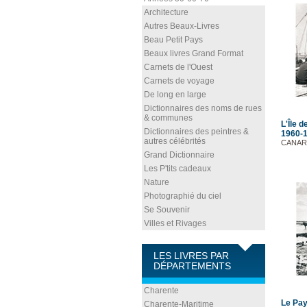
Architecture
Autres Beaux-Livres
Beau Petit Pays
Beaux livres Grand Format
Carnets de l'Ouest
Carnets de voyage
De long en large
Dictionnaires des noms de rues
& communes
L'Île 
Dictionnaires des peintres &
1960-
autres célébrités
CANAR
Grand Dictionnaire
Les P'tits cadeaux
Nature
Photographié du ciel
Se Souvenir
Villes et Rivages
LES LIVRES PAR
DÉPARTEMENTS
Charente
Le Pay
Charente-Maritime