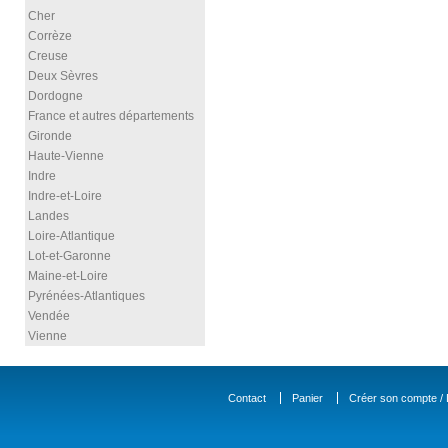
Cher
Corrèze
Creuse
Deux Sèvres
Dordogne
France et autres départements
Gironde
Haute-Vienne
Indre
Indre-et-Loire
Landes
Loire-Atlantique
Lot-et-Garonne
Maine-et-Loire
Pyrénées-Atlantiques
Vendée
Vienne
Contact
Panier
Créer son compte / D