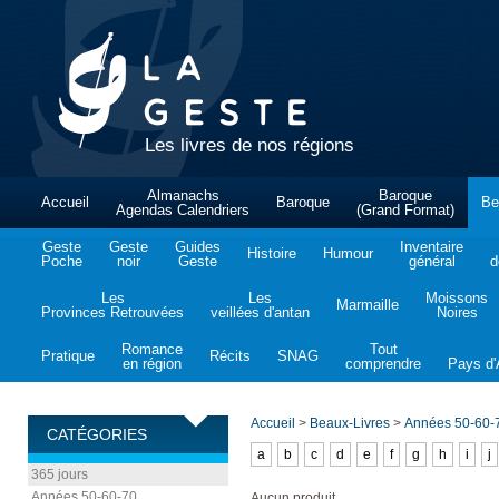
Les livres de nos régions
Almanachs
Baroque
Accueil
Baroque
Be
Agendas Calendriers
(Grand Format)
Geste
Geste
Guides
Inventaire
Histoire
Humour
Poche
noir
Geste
général
d
Les
Les
Moissons
Marmaille
Provinces Retrouvées
veillées d'antan
Noires
Romance
Tout
Pratique
Récits
SNAG
en région
comprendre
Pays d'A
Accueil
>
Beaux-Livres
>
Années 50-60-
CATÉGORIES
a
b
c
d
e
f
g
h
i
j
365 jours
Années 50-60-70
Aucun produit