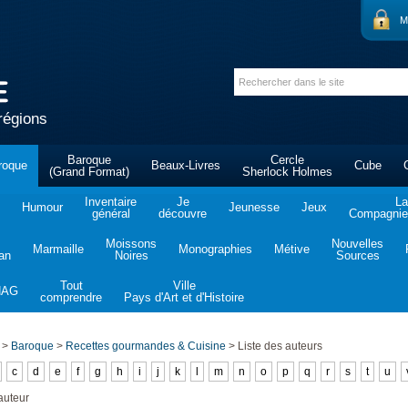
M
régions
Baroque
Cercle
roque
Beaux-Livres
Cube
(Grand Format)
Sherlock Holmes
Inventaire
Je
La
Humour
Jeunesse
Jeux
général
découvre
Compagnie 
Moissons
Nouvelles
Marmaille
Monographies
Métive
tan
Noires
Sources
Tout
Ville
NAG
comprendre
Pays d'Art et d'Histoire
>
Baroque
>
Recettes gourmandes & Cuisine
>
Liste des auteurs
c
d
e
f
g
h
i
j
k
l
m
n
o
p
q
r
s
t
u
auteur