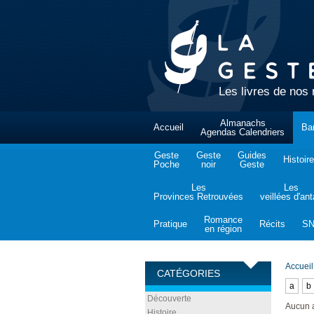
Les livres de nos 
Almanachs
Accueil
Ba
Agendas Calendriers
Geste
Geste
Guides
Histoire
Poche
noir
Geste
Les
Les
Provinces Retrouvées
veillées d'an
Romance
Pratique
Récits
S
en région
Accueil
CATÉGORIES
a
b
Découverte
Aucun 
Histoire