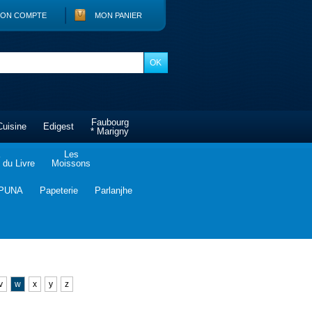
ON COMPTE
MON PANIER
Faubourg
Cuisine
Edigest
* Marigny
Les
du Livre
Moissons
PUNA
Papeterie
Parlanjhe
v
w
x
y
z