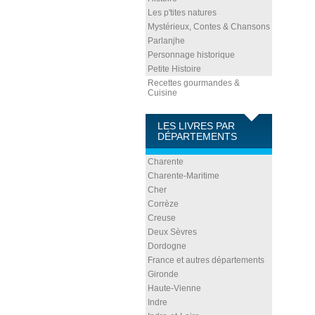
Les p'tites natures
Mystérieux, Contes & Chansons
Parlanjhe
Personnage historique
Petite Histoire
Recettes gourmandes &
Cuisine
LES LIVRES PAR
DÉPARTEMENTS
Charente
Charente-Maritime
Cher
Corrèze
Creuse
Deux Sèvres
Dordogne
France et autres départements
Gironde
Haute-Vienne
Indre