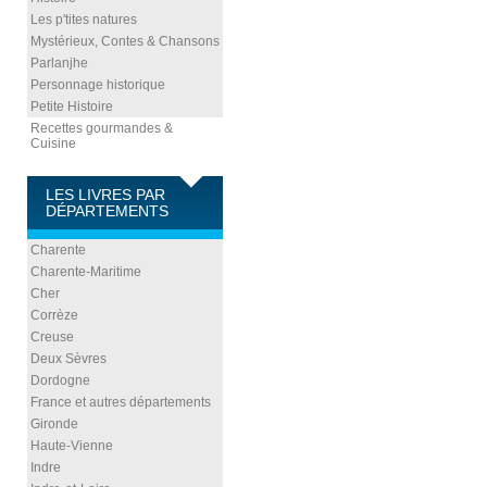
Les p'tites natures
Mystérieux, Contes & Chansons
Parlanjhe
Personnage historique
Petite Histoire
Recettes gourmandes &
Cuisine
LES LIVRES PAR
DÉPARTEMENTS
Charente
Charente-Maritime
Cher
Corrèze
Creuse
Deux Sèvres
Dordogne
France et autres départements
Gironde
Haute-Vienne
Indre