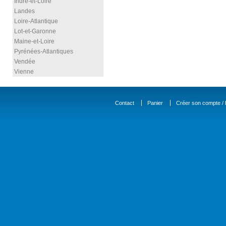
Indre-et-Loire
Landes
Loire-Atlantique
Lot-et-Garonne
Maine-et-Loire
Pyrénées-Atlantiques
Vendée
Vienne
Contact
Panier
Créer son compte / D