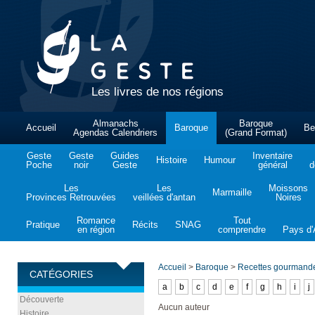
Les livres de nos régions
Almanachs
Baroque
Accueil
Baroque
Be
Agendas Calendriers
(Grand Format)
Geste
Geste
Guides
Inventaire
Histoire
Humour
Poche
noir
Geste
général
d
Les
Les
Moissons
Marmaille
Provinces Retrouvées
veillées d'antan
Noires
Romance
Tout
Pratique
Récits
SNAG
en région
comprendre
Pays d'A
Accueil
>
Baroque
>
Recettes gourmande
CATÉGORIES
a
b
c
d
e
f
g
h
i
j
Découverte
Aucun auteur
Histoire