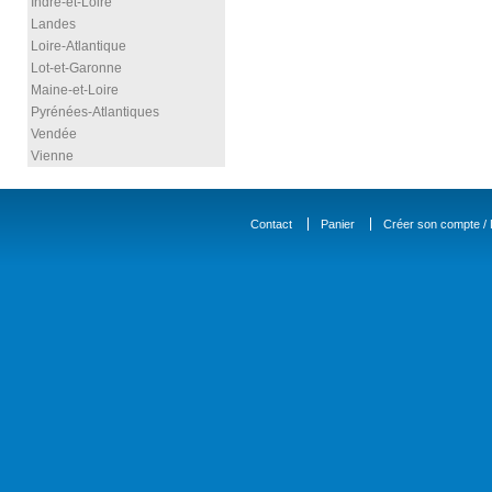
Indre-et-Loire
Landes
Loire-Atlantique
Lot-et-Garonne
Maine-et-Loire
Pyrénées-Atlantiques
Vendée
Vienne
Contact
Panier
Créer son compte / D