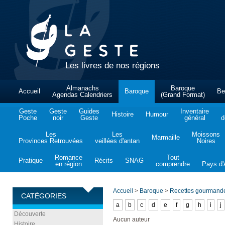
Les livres de nos régions
Almanachs
Baroque
Accueil
Baroque
Be
Agendas Calendriers
(Grand Format)
Geste
Geste
Guides
Inventaire
Histoire
Humour
Poche
noir
Geste
général
d
Les
Les
Moissons
Marmaille
Provinces Retrouvées
veillées d'antan
Noires
Romance
Tout
Pratique
Récits
SNAG
en région
comprendre
Pays d'A
Accueil
>
Baroque
>
Recettes gourmande
CATÉGORIES
a
b
c
d
e
f
g
h
i
j
Découverte
Aucun auteur
Histoire