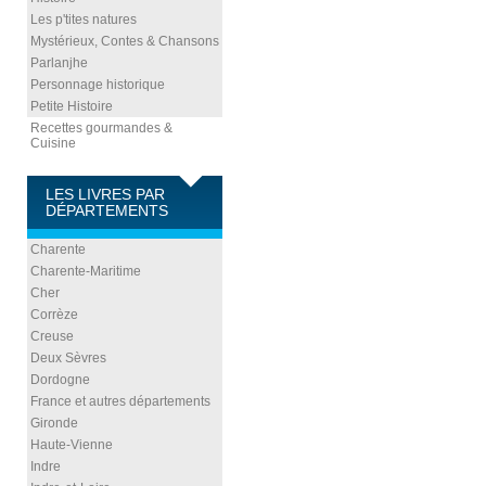
Les p'tites natures
Mystérieux, Contes & Chansons
Parlanjhe
Personnage historique
Petite Histoire
Recettes gourmandes &
Cuisine
LES LIVRES PAR
DÉPARTEMENTS
Charente
Charente-Maritime
Cher
Corrèze
Creuse
Deux Sèvres
Dordogne
France et autres départements
Gironde
Haute-Vienne
Indre