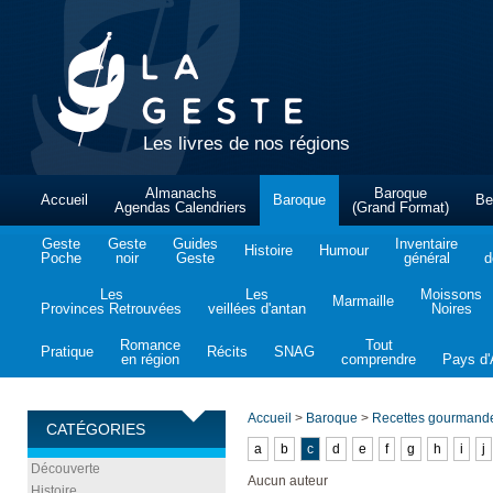
Les livres de nos régions
Almanachs
Baroque
Accueil
Baroque
Be
Agendas Calendriers
(Grand Format)
Geste
Geste
Guides
Inventaire
Histoire
Humour
Poche
noir
Geste
général
d
Les
Les
Moissons
Marmaille
Provinces Retrouvées
veillées d'antan
Noires
Romance
Tout
Pratique
Récits
SNAG
en région
comprendre
Pays d'A
Accueil
>
Baroque
>
Recettes gourmande
CATÉGORIES
a
b
c
d
e
f
g
h
i
j
Découverte
Aucun auteur
Histoire