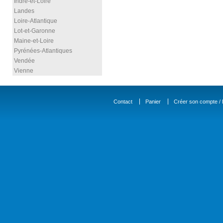
Indre-et-Loire
Landes
Loire-Atlantique
Lot-et-Garonne
Maine-et-Loire
Pyrénées-Atlantiques
Vendée
Vienne
Contact
Panier
Créer son compte / D