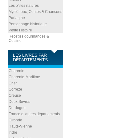
Les p'tites natures
Mystérieux, Contes & Chansons
Parlanjhe
Personnage historique
Petite Histoire
Recettes gourmandes &
Cuisine
LES LIVRES PAR
DÉPARTEMENTS
Charente
Charente-Maritime
Cher
Corrèze
Creuse
Deux Sèvres
Dordogne
France et autres départements
Gironde
Haute-Vienne
Indre