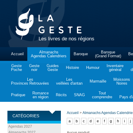
Les livres de nos régions
Almanachs
Baroque
Accueil
Baroque
Be
Agendas Calendriers
(Grand Format)
Geste
Geste
Guides
Inventaire
Histoire
Humour
Poche
noir
Geste
général
d
Les
Les
Moissons
Marmaille
Provinces Retrouvées
veillées d'antan
Noires
Romance
Tout
Pratique
Récits
SNAG
en région
comprendre
Pays d'A
Accueil
>
Almanachs Agendas Calendrie
CATÉGORIES
a
b
c
d
e
f
g
h
i
j
Agendas 2027
Almanachs 2027
Aucun produit