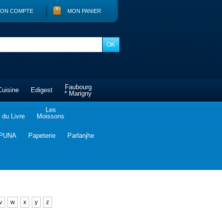
ON COMPTE
MON PANIER
Faubourg
Cuisine
Edigest
* Marigny
Les
du Livre
Moissons
PUNA
Papeterie
Parlanjhe
v
w
x
y
z