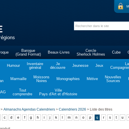
M
régions
Baroque
Cercle
roque
Beaux-Livres
Cube
(Grand Format)
Sherlock Holmes
Inventaire
Je
La
Humour
Jeunesse
Jeux
général
découvre
Compagnie 
Moissons
Nouvelles
Marmaille
Monographies
Métive
tan
Noires
Sources
Tout
Ville
NAG
comprendre
Pays d'Art et d'Histoire
>
Almanachs Agendas Calendriers
>
Calendriers 2026
>
Liste des titres
c
d
e
f
g
h
i
j
k
l
m
n
o
p
q
r
s
t
u
roduit