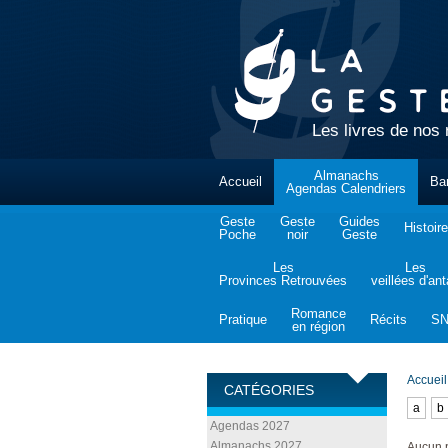
Les livres de nos 
Almanachs
Accueil
Ba
Agendas Calendriers
Geste
Geste
Guides
Histoire
Poche
noir
Geste
Les
Les
Provinces Retrouvées
veillées d'an
Romance
Pratique
Récits
S
en région
Accueil
CATÉGORIES
a
b
Agendas 2027
Almanachs 2027
Aucun p