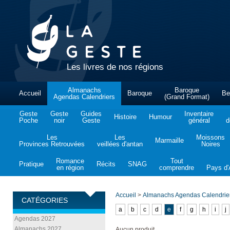
Les livres de nos régions
Almanachs
Baroque
Accueil
Baroque
Be
Agendas Calendriers
(Grand Format)
Geste
Geste
Guides
Inventaire
Histoire
Humour
Poche
noir
Geste
général
d
Les
Les
Moissons
Marmaille
Provinces Retrouvées
veillées d'antan
Noires
Romance
Tout
Pratique
Récits
SNAG
en région
comprendre
Pays d'A
Accueil
>
Almanachs Agendas Calendrie
CATÉGORIES
a
b
c
d
e
f
g
h
i
j
Agendas 2027
Almanachs 2027
Aucun produit