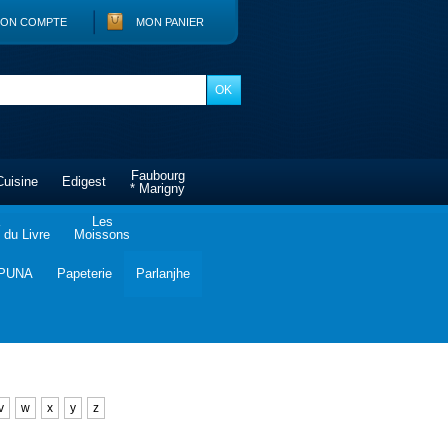
ON COMPTE
MON PANIER
Faubourg
Cuisine
Edigest
* Marigny
Les
du Livre
Moissons
PUNA
Papeterie
Parlanjhe
v
w
x
y
z