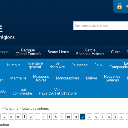
M
régions
Baroque
Cercle
roque
Beaux-Livres
Cube
(Grand Format)
Sherlock Holmes
Inventaire
Je
La
Humour
Jeunesse
Jeux
général
découvre
Compagnie 
Moissons
Nouvelles
Marmaille
Monographies
Métive
tan
Noires
Sources
Tout
Ville
NAG
comprendre
Pays d'Art et d'Histoire
>
Parlanjhe
>
Liste des auteurs
c
d
e
f
g
h
i
j
k
l
m
n
o
p
q
r
s
t
u
auteur