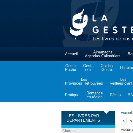
Les livres de nos 
Almanachs
Accueil
Ba
Agendas Calendriers
Geste
Geste
Guides
Histoire
Poche
noir
Geste
Les
Les
Provinces Retrouvées
veillées d'an
Romance
Pratique
Récits
S
en région
Accueil
LES LIVRES PAR
DÉPARTEMENTS
a
b
Aucun 
Charente