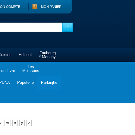
ON COMPTE
MON PANIER
Faubourg
Cuisine
Edigest
* Marigny
Les
du Livre
Moissons
PUNA
Papeterie
Parlanjhe
v
w
x
y
z