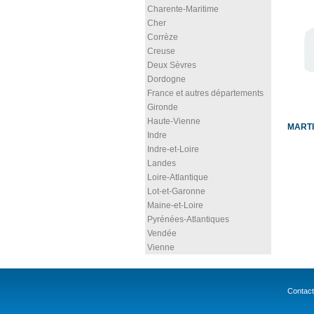
Charente-Maritime
Cher
Corrèze
Creuse
Deux Sèvres
Dordogne
France et autres départements
Gironde
Haute-Vienne
MARTI
Indre
Indre-et-Loire
Landes
Loire-Atlantique
Lot-et-Garonne
Maine-et-Loire
Pyrénées-Atlantiques
Vendée
Vienne
Contact