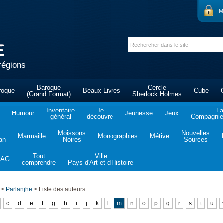
M
régions
Baroque
Cercle
roque
Beaux-Livres
Cube
(Grand Format)
Sherlock Holmes
Inventaire
Je
La
Humour
Jeunesse
Jeux
général
découvre
Compagnie 
Moissons
Nouvelles
Marmaille
Monographies
Métive
tan
Noires
Sources
Tout
Ville
NAG
comprendre
Pays d'Art et d'Histoire
>
Parlanjhe
>
Liste des auteurs
c
d
e
f
g
h
i
j
k
l
m
n
o
p
q
r
s
t
u