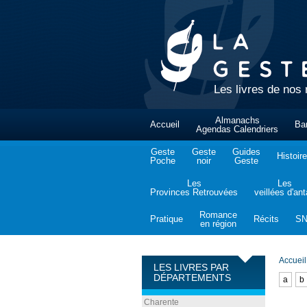
Les livres de nos 
Almanachs
Accueil
Ba
Agendas Calendriers
Geste
Geste
Guides
Histoire
Poche
noir
Geste
Les
Les
Provinces Retrouvées
veillées d'an
Romance
Pratique
Récits
S
en région
Accueil
LES LIVRES PAR
DÉPARTEMENTS
a
b
Charente