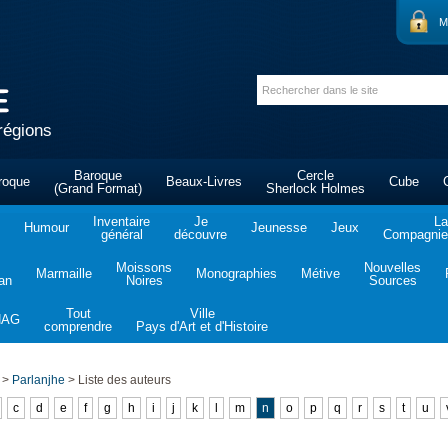
M
régions
Baroque
Cercle
roque
Beaux-Livres
Cube
(Grand Format)
Sherlock Holmes
Inventaire
Je
La
Humour
Jeunesse
Jeux
général
découvre
Compagnie 
Moissons
Nouvelles
Marmaille
Monographies
Métive
tan
Noires
Sources
Tout
Ville
NAG
comprendre
Pays d'Art et d'Histoire
>
Parlanjhe
>
Liste des auteurs
c
d
e
f
g
h
i
j
k
l
m
n
o
p
q
r
s
t
u