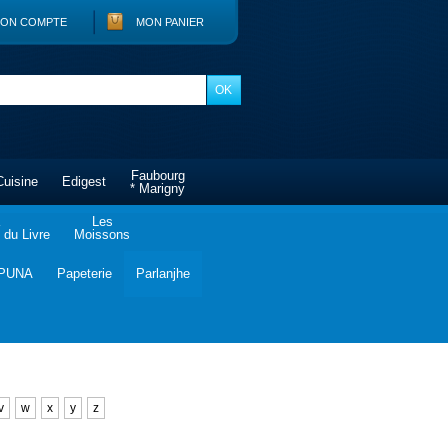
ON COMPTE
MON PANIER
Faubourg
Cuisine
Edigest
* Marigny
Les
du Livre
Moissons
PUNA
Papeterie
Parlanjhe
v
w
x
y
z