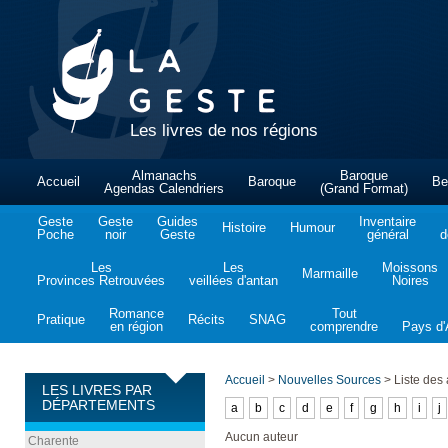
Les livres de nos régions
Almanachs
Baroque
Accueil
Baroque
Be
Agendas Calendriers
(Grand Format)
Geste
Geste
Guides
Inventaire
Histoire
Humour
Poche
noir
Geste
général
d
Les
Les
Moissons
Marmaille
Provinces Retrouvées
veillées d'antan
Noires
Romance
Tout
Pratique
Récits
SNAG
en région
comprendre
Pays d'A
Accueil
>
Nouvelles Sources
>
Liste des 
LES LIVRES PAR
DÉPARTEMENTS
a
b
c
d
e
f
g
h
i
j
Aucun auteur
Charente