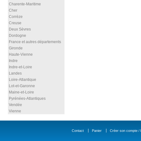
Charente-Maritime
Cher
Corrèze
Creuse
Deux Sèvres
Dordogne
France et autres départements
Gironde
Haute-Vienne
Indre
Indre-et-Loire
Landes
Loire-Atlantique
Lot-et-Garonne
Maine-et-Loire
Pyrénées-Atlantiques
Vendée
Vienne
Contact
Panier
Créer son compte / D