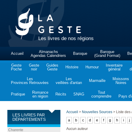
Les livres de nos régions
Almanachs
Baroque
Accueil
Baroque
Be
Agendas Calendriers
(Grand Format)
Geste
Geste
Guides
Inventaire
Histoire
Humour
Poche
noir
Geste
général
d
Les
Les
Moissons
Marmaille
Provinces Retrouvées
veillées d'antan
Noires
Romance
Tout
Pratique
Récits
SNAG
en région
comprendre
Pays d'A
Accueil
>
Nouvelles Sources
>
Liste des 
LES LIVRES PAR
DÉPARTEMENTS
a
b
c
d
e
f
g
h
i
j
Aucun auteur
Charente