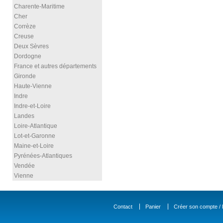
Charente-Maritime
Cher
Corrèze
Creuse
Deux Sèvres
Dordogne
France et autres départements
Gironde
Haute-Vienne
Indre
Indre-et-Loire
Landes
Loire-Atlantique
Lot-et-Garonne
Maine-et-Loire
Pyrénées-Atlantiques
Vendée
Vienne
Contact
Panier
Créer son compte / D