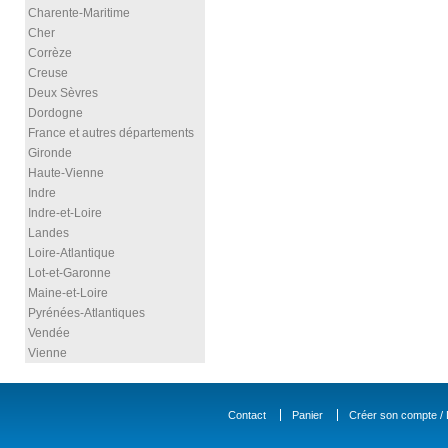
Charente-Maritime
Cher
Corrèze
Creuse
Deux Sèvres
Dordogne
France et autres départements
Gironde
Haute-Vienne
Indre
Indre-et-Loire
Landes
Loire-Atlantique
Lot-et-Garonne
Maine-et-Loire
Pyrénées-Atlantiques
Vendée
Vienne
Contact
Panier
Créer son compte / D