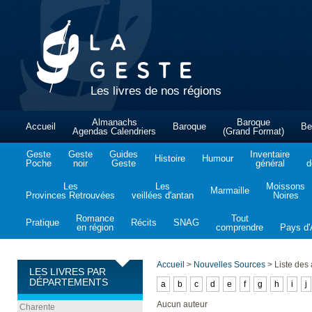
Les livres de nos régions
Almanachs
Baroque
Accueil
Baroque
Be
Agendas Calendriers
(Grand Format)
Geste
Geste
Guides
Inventaire
Histoire
Humour
Poche
noir
Geste
général
d
Les
Les
Moissons
Marmaille
Provinces Retrouvées
veillées d'antan
Noires
Romance
Tout
Pratique
Récits
SNAG
en région
comprendre
Pays d'A
Accueil
>
Nouvelles Sources
>
Liste des 
LES LIVRES PAR
DÉPARTEMENTS
a
b
c
d
e
f
g
h
i
j
Aucun auteur
Charente