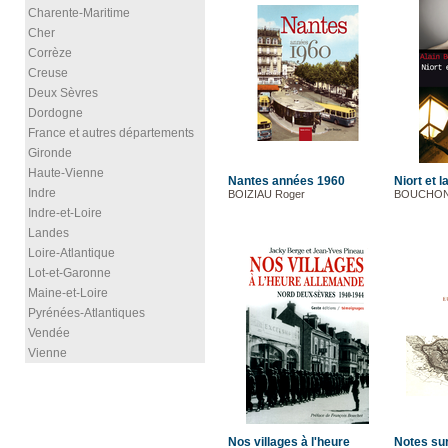
Charente-Maritime
Cher
Corrèze
Creuse
Deux Sèvres
Dordogne
France et autres départements
Gironde
Haute-Vienne
Nantes années 1960
Niort et 
Indre
BOIZIAU Roger
BOUCHON 
Indre-et-Loire
Landes
Loire-Atlantique
Lot-et-Garonne
Maine-et-Loire
Pyrénées-Atlantiques
Vendée
Vienne
Nos villages à l'heure
Notes sur