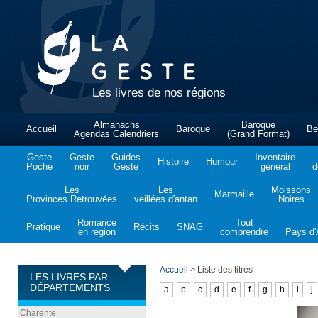
Les livres de nos régions
Almanachs
Baroque
Accueil
Baroque
Be
Agendas Calendriers
(Grand Format)
Geste
Geste
Guides
Inventaire
Histoire
Humour
Poche
noir
Geste
général
d
Les
Les
Moissons
Marmaille
Provinces Retrouvées
veillées d'antan
Noires
Romance
Tout
Pratique
Récits
SNAG
en région
comprendre
Pays d'A
Accueil
>
Liste des titres
LES LIVRES PAR
DÉPARTEMENTS
a
b
c
d
e
f
g
h
i
j
Charente