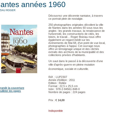
antes années 1960
ZIAU ROGER
Découvrez une décennie nantaise, à travers
ce portrait plein de nostalgie.
250 photographies originales dévoilent la ville
de Nantes dans les années 60 sous tous les
angles : les grands travaux, la renaissance de
l'université, les constructions de cités, les
loisirs, le travail… Roger Boiziau nous offre
également un regard inédit sur les
événements de Mai 68, d'un point de vue local,
photographies à l'appui. Cet ouvrage nous
offre un témoignage unique et des clichés
extraits des archives de la municipalité et des
collections privées d'habitants.
Un saut dans le passé à la découverte d'une
ville d'après-guerre en pleine mutation
économique, sociale et culturelle.
Réf. : LUP2307
Année d'édition : 2011
Edition : Reliée
Format : 22,5 x 25,5 cm
randir la couverture
Isbn : 978-2-84561-848-0
uilleter les pages
Nombre de pages : 224 pages
Prix :
€ 14,00
Indisponible