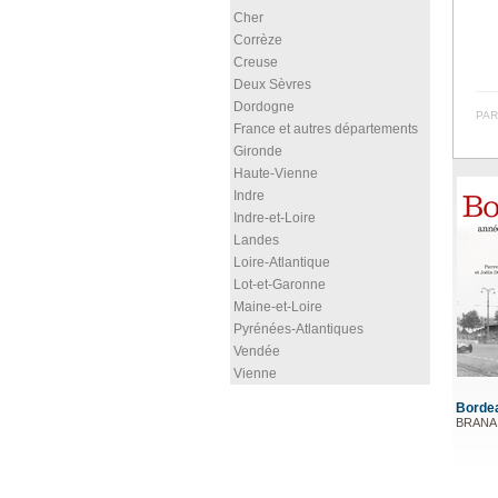
Cher
Corrèze
Creuse
Deux Sèvres
Dordogne
PAR
France et autres départements
Gironde
Haute-Vienne
Indre
Indre-et-Loire
Landes
Loire-Atlantique
Lot-et-Garonne
Maine-et-Loire
Pyrénées-Atlantiques
Vendée
Vienne
Borde
BRANA 