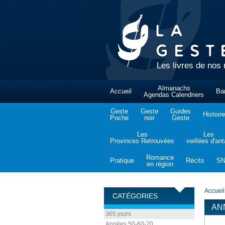
Les livres de nos 
Almanachs
Accueil
Ba
Agendas Calendriers
Geste
Geste
Guides
Histoire
Poche
noir
Geste
Les
Les
Provinces Retrouvées
veillées d'an
Romance
Pratique
Récits
S
en région
Accueil
CATÉGORIES
AN
365 jours
Années 50-60-70