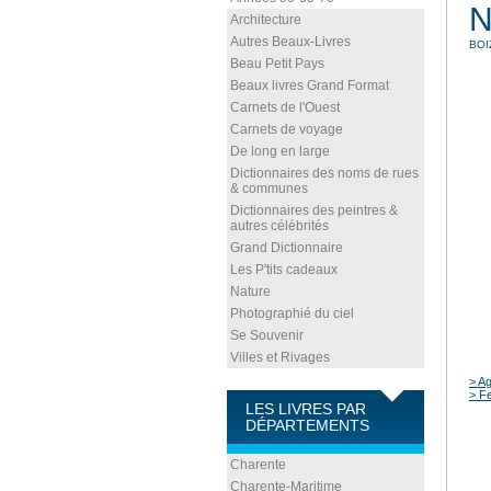
N
Architecture
Autres Beaux-Livres
BOI
Beau Petit Pays
Beaux livres Grand Format
Carnets de l'Ouest
Carnets de voyage
De long en large
Dictionnaires des noms de rues
& communes
Dictionnaires des peintres &
autres célébrités
Grand Dictionnaire
Les P'tits cadeaux
Nature
Photographié du ciel
Se Souvenir
Villes et Rivages
> Ag
> Fe
LES LIVRES PAR
DÉPARTEMENTS
Charente
Charente-Maritime