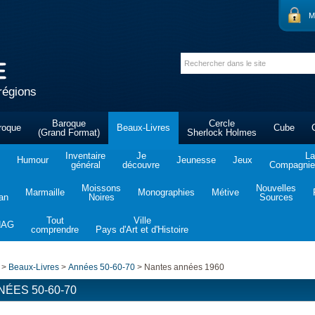
M
régions
Baroque
Cercle
roque
Beaux-Livres
Cube
(Grand Format)
Sherlock Holmes
Inventaire
Je
La
Humour
Jeunesse
Jeux
général
découvre
Compagnie 
Moissons
Nouvelles
Marmaille
Monographies
Métive
tan
Noires
Sources
Tout
Ville
NAG
comprendre
Pays d'Art et d'Histoire
>
Beaux-Livres
>
Années 50-60-70
>
Nantes années 1960
NÉES 50-60-70