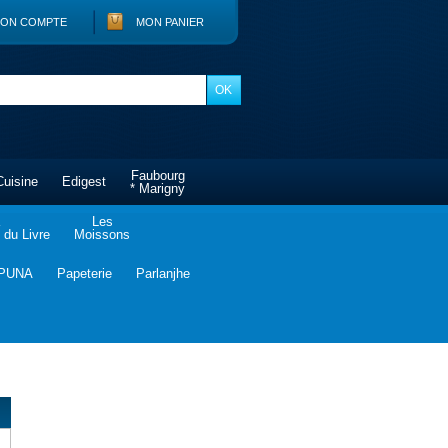
ON COMPTE
MON PANIER
Faubourg
Cuisine
Edigest
* Marigny
Les
du Livre
Moissons
PUNA
Papeterie
Parlanjhe