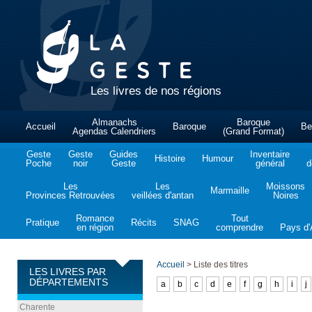
Les livres de nos régions
Almanachs
Baroque
Accueil
Baroque
Be
Agendas Calendriers
(Grand Format)
Geste
Geste
Guides
Inventaire
Histoire
Humour
Poche
noir
Geste
général
d
Les
Les
Moissons
Marmaille
Provinces Retrouvées
veillées d'antan
Noires
Romance
Tout
Pratique
Récits
SNAG
en région
comprendre
Pays d'A
Accueil
>
Liste des titres
LES LIVRES PAR
DÉPARTEMENTS
a
b
c
d
e
f
g
h
i
j
Charente