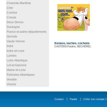
Charente-Maritime
Cher
Corrèze
Creuse
Deux Sèvres
Dordogne
France et autres départements
Gironde
Haute-Vienne
Kenavo, vaches, cochons
Indre
CASTERS Pauline, BECHEREL
Indre-et-Loire
Landes
Loire-Atlantique
Lot-et-Garonne
Maine-et-Loire
Pyrénées-Atlantiques
Vendée
Vienne
Contact
Panier
Créer son compte / D