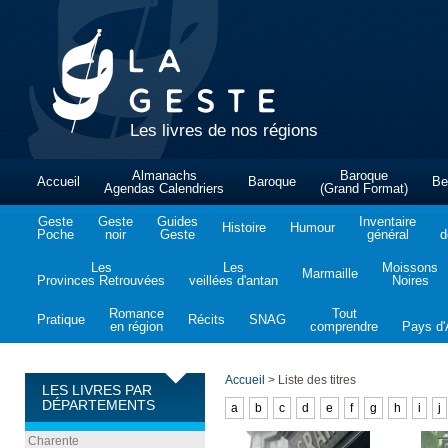
Les livres de nos régions
Almanachs
Baroque
Accueil
Baroque
Be
Agendas Calendriers
(Grand Format)
Geste
Geste
Guides
Inventaire
Histoire
Humour
Poche
noir
Geste
général
d
Les
Les
Moissons
Marmaille
Provinces Retrouvées
veillées d'antan
Noires
Romance
Tout
Pratique
Récits
SNAG
en région
comprendre
Pays d'A
Accueil
>
Liste des titres
LES LIVRES PAR
DÉPARTEMENTS
a
b
c
d
e
f
g
h
i
j
Charente