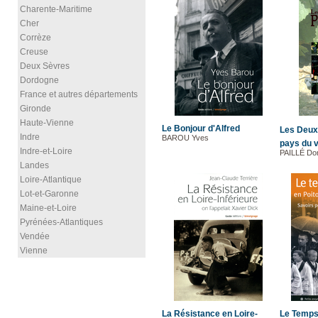
Charente-Maritime
Cher
Corrèze
Creuse
Deux Sèvres
Dordogne
France et autres départements
Gironde
Haute-Vienne
Le Bonjour d'Alfred
Les Deux-
Indre
BAROU Yves
pays du v
Indre-et-Loire
PAILLÉ Do
Landes
Loire-Atlantique
Lot-et-Garonne
Maine-et-Loire
Pyrénées-Atlantiques
Vendée
Vienne
La Résistance en Loire-
Le Temps 