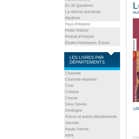
L
En 30 Questions
La réserve précieuse
MU
Mystères
Pays d'Histoire
Petite Histoire
Portrait d'Histoire
Études historiques, Éssais
LES LIVRES PAR
DÉPARTEMENTS
Charente
Charente-Maritime
Cher
Corrèze
Creuse
Deux Sèvres
> Ag
Dordogne
France et autres départements
Gironde
Haute-Vienne
Indre
PAR