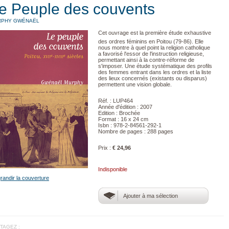
e Peuple des couvents
RPHY GWÉNAËL
Cet ouvrage est la première étude exhaustive
des ordres féminins en Poitou (79-86). Elle
nous montre à quel point la religion catholique
a favorisé l'essor de l'instruction religieuse,
permettant ainsi à la contre-réforme de
s'imposer. Une étude systématique des profils
des femmes entrant dans les ordres et la liste
des lieux concernés (existants ou disparus)
permettent une vision globale.
Réf. : LUP464
Année d'édition : 2007
Edition : Brochée
Format : 16 x 24 cm
Isbn : 978-2-84561-292-1
Nombre de pages : 288 pages
Prix :
€ 24,96
Indisponible
randir la couverture
Ajouter à ma sélection
TAGEZ :