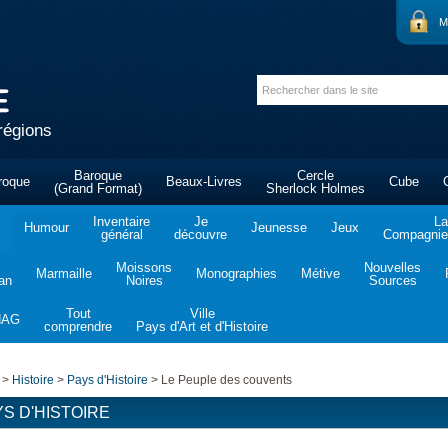
M
régions
Baroque
Cercle
roque
Beaux-Livres
Cube
(Grand Format)
Sherlock Holmes
Inventaire
Je
La
Humour
Jeunesse
Jeux
général
découvre
Compagnie 
Moissons
Nouvelles
Marmaille
Monographies
Métive
tan
Noires
Sources
Tout
Ville
NAG
comprendre
Pays d'Art et d'Histoire
>
Histoire
>
Pays d'Histoire
>
Le Peuple des couvents
YS D'HISTOIRE