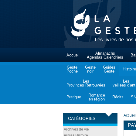
Les livres de nos 
Almanachs
Accueil
Ba
Agendas Calendriers
Geste
Geste
Guides
Histoire
Poche
noir
Geste
Les
Les
Provinces Retrouvées
veillées d'an
Romance
Pratique
Récits
S
en région
Accueil
CATÉGORIES
PA
Archives de vie
Autres Histoire