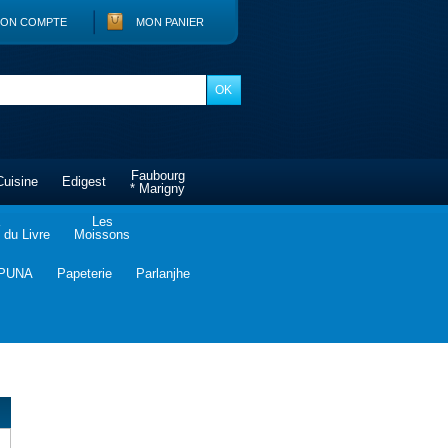
ON COMPTE
MON PANIER
Faubourg
Cuisine
Edigest
* Marigny
Les
du Livre
Moissons
PUNA
Papeterie
Parlanjhe