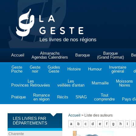
Les livres de nos régions
Almanachs
Baroque
Accueil
Baroque
Be
Agendas Calendriers
(Grand Format)
Geste
Geste
Guides
Inventaire
Histoire
Humour
Poche
noir
Geste
général
d
Les
Les
Moissons
Marmaille
Provinces Retrouvées
veillées d'antan
Noires
Romance
Tout
Pratique
Récits
SNAG
en région
comprendre
Pays d'A
Accueil
>
Liste des auteurs
LES LIVRES PAR
DÉPARTEMENTS
a
b
c
d
e
f
g
h
i
j
Charente