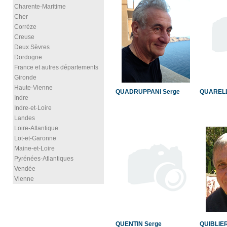
Charente-Maritime
Cher
Corrèze
Creuse
Deux Sèvres
Dordogne
France et autres départements
Gironde
Haute-Vienne
QUADRUPPANI Serge
QUARELL
Indre
Indre-et-Loire
Landes
Loire-Atlantique
Lot-et-Garonne
Maine-et-Loire
Pyrénées-Atlantiques
Vendée
Vienne
QUENTIN Serge
QUIBLIER