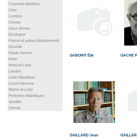
Charente-Maritime
Cher
Corrèze
Creuse
Deux Sèvres
Dordogne
France et autres départements
Gironde
Haute-Vienne
GABORIT Élie
GACHE P
Indre
Indre-et-Loire
Landes
Loire-Atlantique
Lot-et-Garonne
Maine-et-Loire
Pyrénées-Atlantiques
Vendée
Vienne
GAILLARD Jean
GAILLARD