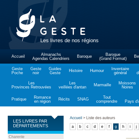
Les livres de nos régions
Almanachs
Baroque
Accueil
Baroque
Be
Agendas Calendriers
(Grand Format)
Geste
Geste
Guides
Inventaire
Histoire
Humour
Poche
noir
Geste
général
d
Les
Les
Moissons
Marmaille
Provinces Retrouvées
veillées d'antan
Noires
Romance
Tout
Pratique
Récits
SNAG
en région
comprendre
Pays d'A
Accueil
>
Liste des auteurs
LES LIVRES PAR
DÉPARTEMENTS
a
b
c
d
e
f
g
h
i
j
Charente