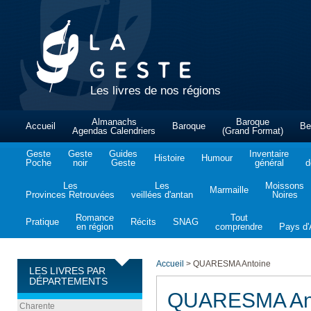
Les livres de nos régions
Almanachs
Baroque
Accueil
Baroque
Be
Agendas Calendriers
(Grand Format)
Geste
Geste
Guides
Inventaire
Histoire
Humour
Poche
noir
Geste
général
d
Les
Les
Moissons
Marmaille
Provinces Retrouvées
veillées d'antan
Noires
Romance
Tout
Pratique
Récits
SNAG
en région
comprendre
Pays d'A
Accueil
>
QUARESMA Antoine
LES LIVRES PAR
DÉPARTEMENTS
QUARESMA An
Charente