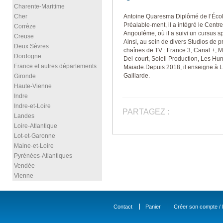
Charente-Maritime
Cher
Antoine Quaresma Diplômé de l’Écol
Préalable-ment, il a intégré le Cent
Corrèze
Angoulême, où il a suivi un cursus 
Creuse
Ainsi, au sein de divers Studios de pr
Deux Sèvres
chaînes de TV : France 3, Canal +, M
Dordogne
Del-court, Soleil Production, Les Hu
France et autres départements
Maiade.Depuis 2018, il enseigne à L’É
Gaillarde.
Gironde
Haute-Vienne
Indre
Indre-et-Loire
PARTAGEZ :
Landes
Loire-Atlantique
Lot-et-Garonne
Maine-et-Loire
Pyrénées-Atlantiques
Vendée
Vienne
Contact
Panier
Créer son compte / D