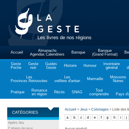
Les livres de nos régions
Almanachs
Baroque
Accueil
Baroque
Be
Agendas Calendriers
(Grand Format)
Geste
Geste
Guides
Inventaire
Histoire
Humour
Poche
noir
Geste
général
d
Les
Les
Moissons
Marmaille
Provinces Retrouvées
veillées d'antan
Noires
Romance
Tout
Pratique
Récits
SNAG
en région
comprendre
Pays d'A
Accueil
>
Jeux
>
Coloriages
>
Liste des ti
CATÉGORIES
a
b
c
d
e
f
g
h
i
j
Apéro Jeu
Cahiers de jeux
Aucun produit