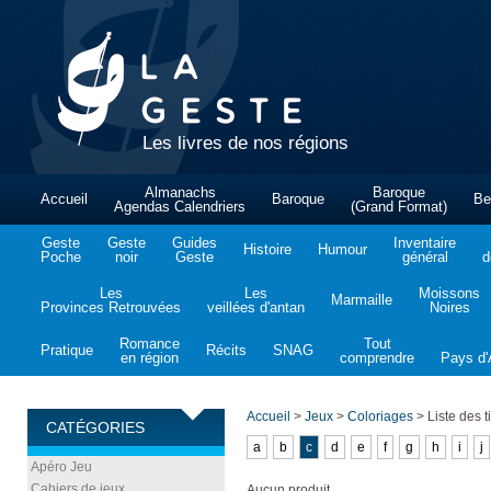
Les livres de nos régions
Almanachs
Baroque
Accueil
Baroque
Be
Agendas Calendriers
(Grand Format)
Geste
Geste
Guides
Inventaire
Histoire
Humour
Poche
noir
Geste
général
d
Les
Les
Moissons
Marmaille
Provinces Retrouvées
veillées d'antan
Noires
Romance
Tout
Pratique
Récits
SNAG
en région
comprendre
Pays d'A
Accueil
>
Jeux
>
Coloriages
>
Liste des ti
CATÉGORIES
a
b
c
d
e
f
g
h
i
j
Apéro Jeu
Cahiers de jeux
Aucun produit