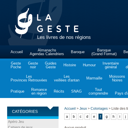
Les livres de nos régions
Almanachs
Baroque
Accueil
Baroque
Be
Agendas Calendriers
(Grand Format)
Geste
Geste
Guides
Inventaire
Histoire
Humour
Poche
noir
Geste
général
d
Les
Les
Moissons
Marmaille
Provinces Retrouvées
veillées d'antan
Noires
Romance
Tout
Pratique
Récits
SNAG
en région
comprendre
Pays d'A
Accueil
>
Jeux
>
Coloriages
>
Liste des ti
CATÉGORIES
a
b
c
d
e
f
g
h
i
j
Apéro Jeu
Cahiers de jeux
Aucun produit