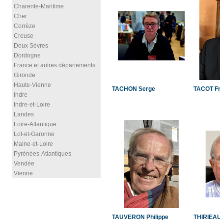
Charente-Maritime
Cher
Corrèze
Creuse
Deux Sèvres
Dordogne
France et autres départements
Gironde
Haute-Vienne
TACHON Serge
TACOT Fr
Indre
Indre-et-Loire
Landes
Loire-Atlantique
Lot-et-Garonne
Maine-et-Loire
Pyrénées-Atlantiques
Vendée
Vienne
TAUVERON Philippe
THIRIEAU