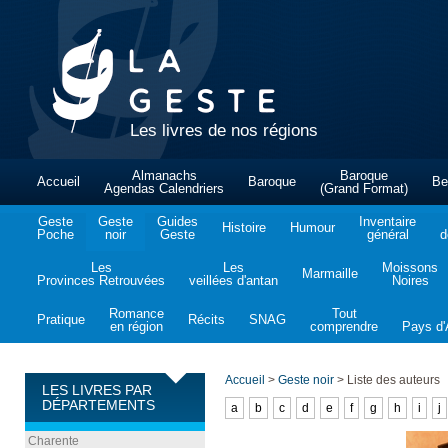
Les livres de nos régions
Almanachs
Baroque
Accueil
Baroque
Be
Agendas Calendriers
(Grand Format)
Geste
Geste
Guides
Inventaire
Histoire
Humour
Poche
noir
Geste
général
d
Les
Les
Moissons
Marmaille
Provinces Retrouvées
veillées d'antan
Noires
Romance
Tout
Pratique
Récits
SNAG
en région
comprendre
Pays d'A
Accueil
>
Geste noir
>
Liste des auteurs
LES LIVRES PAR
DÉPARTEMENTS
a
b
c
d
e
f
g
h
i
j
Charente