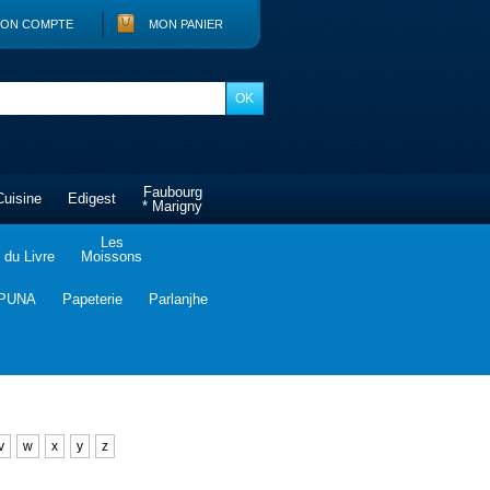
ON COMPTE
MON PANIER
Faubourg
Cuisine
Edigest
* Marigny
Les
du Livre
Moissons
PUNA
Papeterie
Parlanjhe
v
w
x
y
z