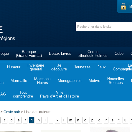
M
régions
Baroque
Cercle
roque
Beaux-Livres
Cube
(Grand Format)
Sherlock Holmes
Inventaire
Je
La
Humour
Jeunesse
Jeux
général
découvre
Compagnie 
Moissons
Nouvelles
Marmaille
Monographies
Métive
tan
Noires
Sources
Tout
Ville
NAG
comprendre
Pays d'Art et d'Histoire
>
Geste noir
>
Liste des auteurs
c
d
e
f
g
h
i
j
k
l
m
n
o
p
q
r
s
t
u