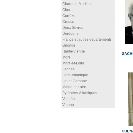
Charente-Maritime
Cher
Corrèze
Creuse
Deux Sèvres
Dordogne
France et autres départements
Gironde
Haute-Vienne
GACHE
Indre
Indre-et-Loire
Landes
Loire-Atlantique
Lot-et-Garonne
Maine-et-Loire
Pyrénées-Atlantiques
Vendée
Vienne
GUENA