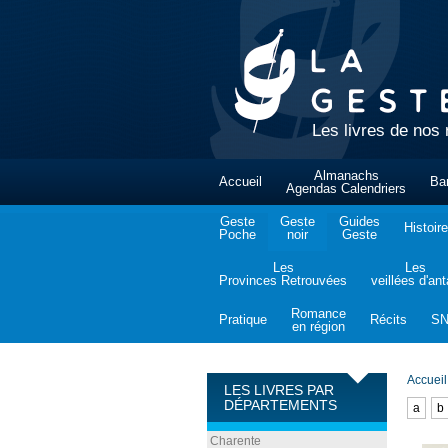
Les livres de nos 
Almanachs
Accueil
Ba
Agendas Calendriers
Geste
Geste
Guides
Histoire
Poche
noir
Geste
Les
Les
Provinces Retrouvées
veillées d'an
Romance
Pratique
Récits
S
en région
Accueil
LES LIVRES PAR
DÉPARTEMENTS
a
b
Charente