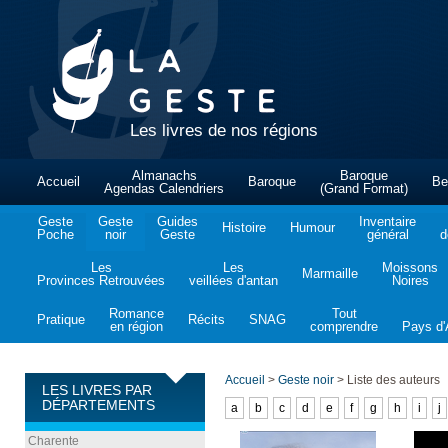
Les livres de nos régions
Almanachs
Baroque
Accueil
Baroque
Be
Agendas Calendriers
(Grand Format)
Geste
Geste
Guides
Inventaire
Histoire
Humour
Poche
noir
Geste
général
d
Les
Les
Moissons
Marmaille
Provinces Retrouvées
veillées d'antan
Noires
Romance
Tout
Pratique
Récits
SNAG
en région
comprendre
Pays d'A
Accueil
>
Geste noir
>
Liste des auteurs
LES LIVRES PAR
DÉPARTEMENTS
a
b
c
d
e
f
g
h
i
j
Charente