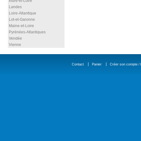
Indre-et-Loire
Landes
Loire-Atlantique
Lot-et-Garonne
Maine-et-Loire
Pyrénées-Atlantiques
Vendée
Vienne
Contact
Panier
Créer son compte / D