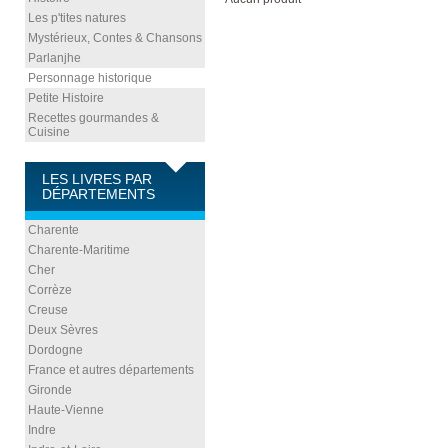
Les p'tites natures
Mystérieux, Contes & Chansons
Parlanjhe
Personnage historique
Petite Histoire
Recettes gourmandes &
Cuisine
LES LIVRES PAR
DÉPARTEMENTS
Charente
Charente-Maritime
Cher
Corrèze
Creuse
Deux Sèvres
Dordogne
France et autres départements
Gironde
Haute-Vienne
Indre