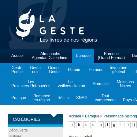
Les livres de nos régions
Almanachs
Baroque
Accueil
Baroque
Be
Agendas Calendriers
(Grand Format)
Geste
Geste
Guides
Inventaire
Histoire
Humour
Poche
noir
Geste
général
d
Les
Les
Moissons
Marmaille
Provinces Retrouvées
veillées d'antan
Noires
Romance
Tout
Pratique
Récits
SNAG
en région
comprendre
Pays d'A
Accueil
>
Baroque
>
Personnage histori
CATÉGORIES
a
b
c
d
e
f
g
h
i
j
Découverte
Histoire
Aucun produit