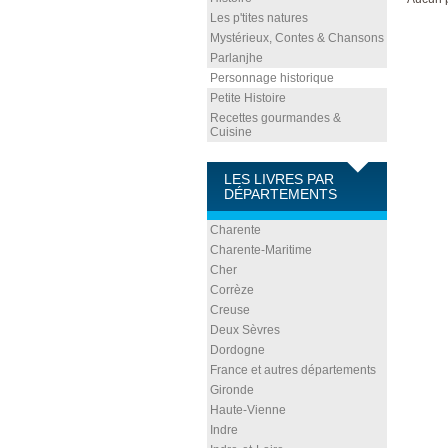
Les p'tites natures
Mystérieux, Contes & Chansons
Parlanjhe
Personnage historique
Petite Histoire
Recettes gourmandes &
Cuisine
LES LIVRES PAR
DÉPARTEMENTS
Charente
Charente-Maritime
Cher
Corrèze
Creuse
Deux Sèvres
Dordogne
France et autres départements
Gironde
Haute-Vienne
Indre