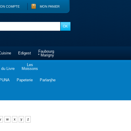
ON COMPTE
MON PANIER
Faubourg
Cuisine
Edigest
* Marigny
Les
du Livre
Moissons
PUNA
Papeterie
Parlanjhe
v
w
x
y
z