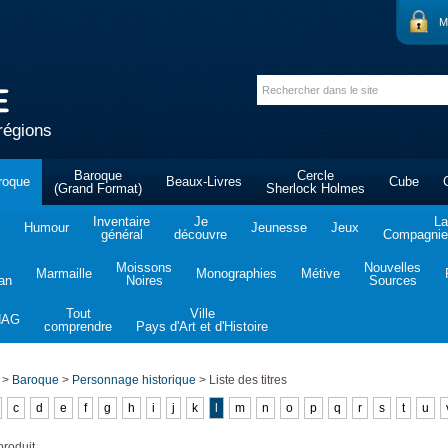
M
régions
Baroque
Cercle
roque
Beaux-Livres
Cube
(Grand Format)
Sherlock Holmes
Inventaire
Je
La
Humour
Jeunesse
Jeux
général
découvre
Compagnie 
Moissons
Nouvelles
Marmaille
Monographies
Métive
tan
Noires
Sources
Tout
Ville
NAG
comprendre
Pays d'Art et d'Histoire
>
Baroque
>
Personnage historique
>
Liste des titres
c
d
e
f
g
h
i
j
k
l
m
n
o
p
q
r
s
t
u
roduit