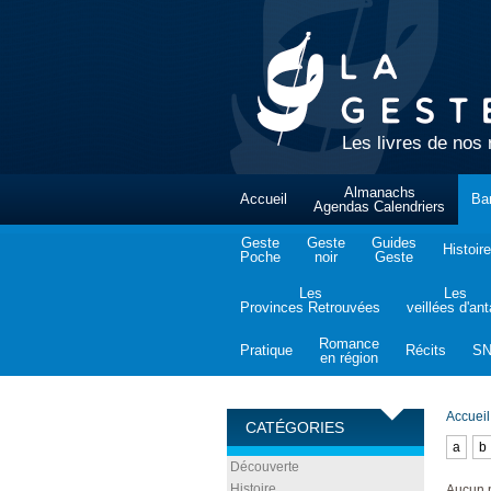
Les livres de nos 
Almanachs
Accueil
Ba
Agendas Calendriers
Geste
Geste
Guides
Histoire
Poche
noir
Geste
Les
Les
Provinces Retrouvées
veillées d'an
Romance
Pratique
Récits
S
en région
Accueil
CATÉGORIES
a
b
Découverte
Histoire
Aucun p