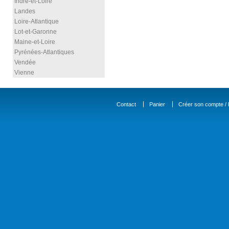
Indre-et-Loire
Landes
Loire-Atlantique
Lot-et-Garonne
Maine-et-Loire
Pyrénées-Atlantiques
Vendée
Vienne
Contact
Panier
Créer son compte / D