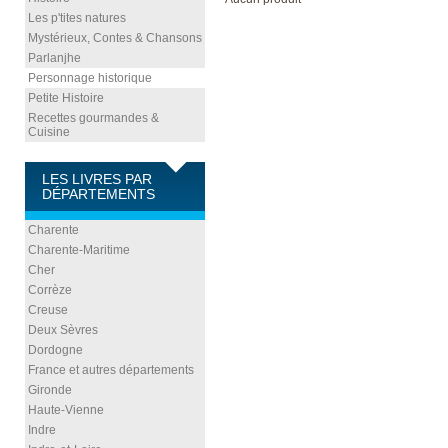
Les p'tites natures
Mystérieux, Contes & Chansons
Parlanjhe
Personnage historique
Petite Histoire
Recettes gourmandes &
Cuisine
LES LIVRES PAR
DÉPARTEMENTS
Charente
Charente-Maritime
Cher
Corrèze
Creuse
Deux Sèvres
Dordogne
France et autres départements
Gironde
Haute-Vienne
Indre