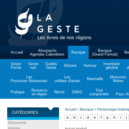
Les livres de nos régions
Almanachs
Baroque
Accueil
Baroque
Be
Agendas Calendriers
(Grand Format)
Geste
Geste
Guides
Inventaire
Histoire
Humour
Poche
noir
Geste
général
d
Les
Les
Moissons
Marmaille
Provinces Retrouvées
veillées d'antan
Noires
Romance
Tout
Pratique
Récits
SNAG
en région
comprendre
Pays d'A
Accueil
>
Baroque
>
Personnage histori
CATÉGORIES
a
b
c
d
e
f
g
h
i
j
Découverte
Histoire
Aucun produit