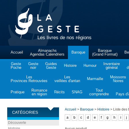
Les livres de nos régions
Almanachs
Baroque
Accueil
Baroque
Be
Agendas Calendriers
(Grand Format)
Geste
Geste
Guides
Inventaire
Histoire
Humour
Poche
noir
Geste
général
d
Les
Les
Moissons
Marmaille
Provinces Retrouvées
veillées d'antan
Noires
Romance
Tout
Pratique
Récits
SNAG
en région
comprendre
Pays d'A
Accueil
>
Baroque
>
Histoire
>
Liste des t
CATÉGORIES
a
b
c
d
e
f
g
h
i
j
Découverte
Histoire
Aucun produit