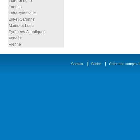
Indre-et-Loire
Landes
Loire-Atlantique
Lot-et-Garonne
Maine-et-Loire
Pyrénées-Atlantiques
Vendée
Vienne
Contact
Panier
Créer son compte / D