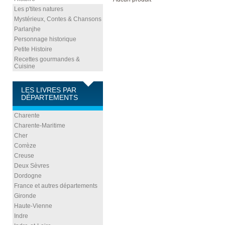
Les p'tites natures
Mystérieux, Contes & Chansons
Parlanjhe
Personnage historique
Petite Histoire
Recettes gourmandes &
Cuisine
LES LIVRES PAR
DÉPARTEMENTS
Charente
Charente-Maritime
Cher
Corrèze
Creuse
Deux Sèvres
Dordogne
France et autres départements
Gironde
Haute-Vienne
Indre