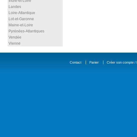
Indre-et-Loire
Landes
Loire-Atlantique
Lot-et-Garonne
Maine-et-Loire
Pyrénées-Atlantiques
Vendée
Vienne
Contact
Panier
Créer son compte / D