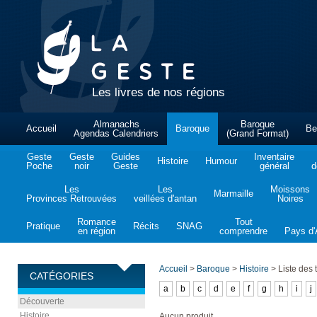
Les livres de nos régions
Almanachs
Baroque
Accueil
Baroque
Be
Agendas Calendriers
(Grand Format)
Geste
Geste
Guides
Inventaire
Histoire
Humour
Poche
noir
Geste
général
d
Les
Les
Moissons
Marmaille
Provinces Retrouvées
veillées d'antan
Noires
Romance
Tout
Pratique
Récits
SNAG
en région
comprendre
Pays d'A
Accueil
>
Baroque
>
Histoire
>
Liste des t
CATÉGORIES
a
b
c
d
e
f
g
h
i
j
Découverte
Histoire
Aucun produit