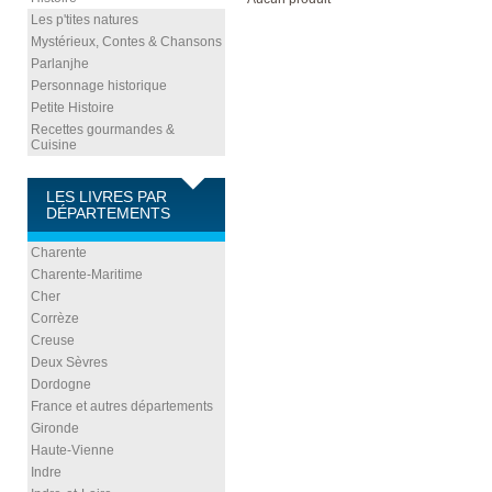
Les p'tites natures
Mystérieux, Contes & Chansons
Parlanjhe
Personnage historique
Petite Histoire
Recettes gourmandes &
Cuisine
LES LIVRES PAR
DÉPARTEMENTS
Charente
Charente-Maritime
Cher
Corrèze
Creuse
Deux Sèvres
Dordogne
France et autres départements
Gironde
Haute-Vienne
Indre