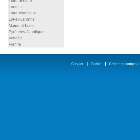
Indre-et-Loire
Landes
Loire-Atlantique
Lot-et-Garonne
Maine-et-Loire
Pyrénées-Atlantiques
Vendée
Vienne
Contact
Panier
Créer son compte / D