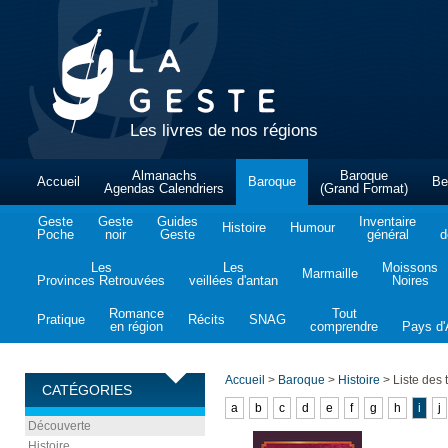
Les livres de nos régions
Almanachs
Baroque
Accueil
Baroque
Be
Agendas Calendriers
(Grand Format)
Geste
Geste
Guides
Inventaire
Histoire
Humour
Poche
noir
Geste
général
d
Les
Les
Moissons
Marmaille
Provinces Retrouvées
veillées d'antan
Noires
Romance
Tout
Pratique
Récits
SNAG
en région
comprendre
Pays d'A
Accueil
>
Baroque
>
Histoire
>
Liste des t
CATÉGORIES
a
b
c
d
e
f
g
h
i
j
Découverte
Histoire