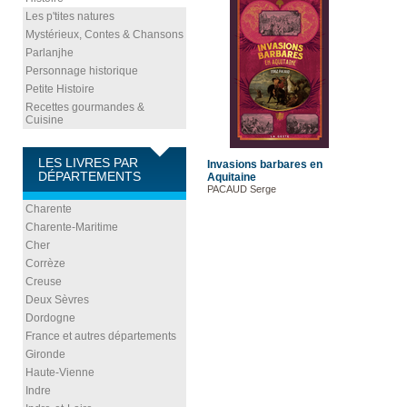
Les p'tites natures
Mystérieux, Contes & Chansons
Parlanjhe
Personnage historique
Petite Histoire
Recettes gourmandes &
Cuisine
LES LIVRES PAR
Invasions barbares en
DÉPARTEMENTS
Aquitaine
PACAUD Serge
Charente
Charente-Maritime
Cher
Corrèze
Creuse
Deux Sèvres
Dordogne
France et autres départements
Gironde
Haute-Vienne
Indre